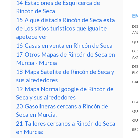
14
Estaciones de Esqui cerca de
Rincón de Seca
E
15
A que distacia Rincón de Seca esta
DE
de Los sitios turisticos que igual te
AR
apetece ver
QU
16
Casas en venta en Rincón de Seca
DE
17
Otros Mapas de Rincón de Seca en
AR
Murcia - Murcia
DES
18
Mapa Satelite de Rincón de Seca y
FL
sus alrededores
CA
19
Mapa Normal google de Rincón de
Seca y sus alrededores
PL
20
Gasolineras cercans a Rincón de
QU
Seca en Murcia:
QU
21
Talleres cercanos a Rincón de Seca
REC
en Murcia: