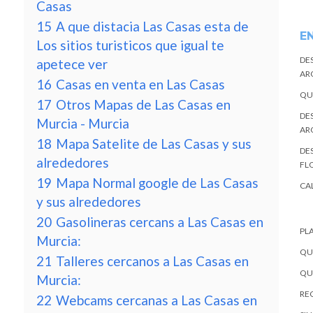
Casas
15
A que distacia Las Casas esta de
E
Los sitios turisticos que igual te
DE
apetece ver
AR
16
Casas en venta en Las Casas
QU
17
Otros Mapas de Las Casas en
DE
Murcia - Murcia
AR
18
Mapa Satelite de Las Casas y sus
DES
alrededores
FL
19
Mapa Normal google de Las Casas
CA
y sus alrededores
20
Gasolineras cercans a Las Casas en
PL
Murcia:
QU
21
Talleres cercanos a Las Casas en
QU
Murcia:
REC
22
Webcams cercanas a Las Casas en