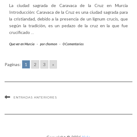
La ciudad sagrada de Caravaca de la Cruz en Murcia
Introducción: Caravaca de la Cruz es una ciudad sagrada para
la cristiandad, debido a la presencia de un lignum crucis, que
según la tradición, es un pedazo de la cruz en la que fue
crucificado
…
Que ver en Murcia
-
por
chomon
-
0 Comentarios
Paginas:
1
2
3
»
ENTRADAS ANTERIORES