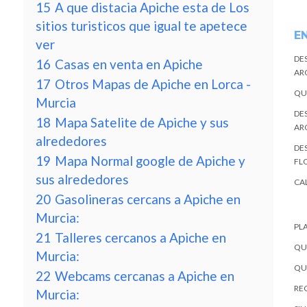
15
A que distacia Apiche esta de Los
sitios turisticos que igual te apetece
E
ver
DE
16
Casas en venta en Apiche
AR
17
Otros Mapas de Apiche en Lorca -
QU
Murcia
DE
18
Mapa Satelite de Apiche y sus
AR
alrededores
DES
19
Mapa Normal google de Apiche y
FL
sus alrededores
CA
20
Gasolineras cercans a Apiche en
Murcia:
PL
21
Talleres cercanos a Apiche en
QU
Murcia:
QU
22
Webcams cercanas a Apiche en
REC
Murcia: