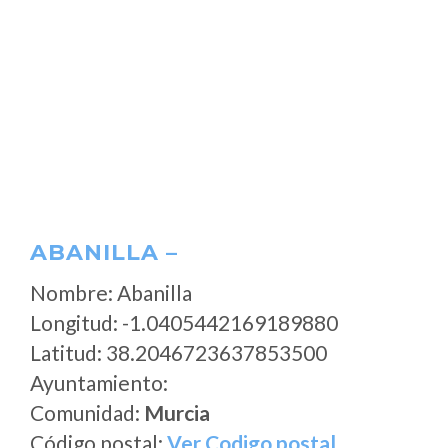
ABANILLA –
Nombre: Abanilla
Longitud: -1.0405442169189880
Latitud: 38.2046723637853500
Ayuntamiento:
Comunidad:
Murcia
Código postal:
Ver Codigo postal