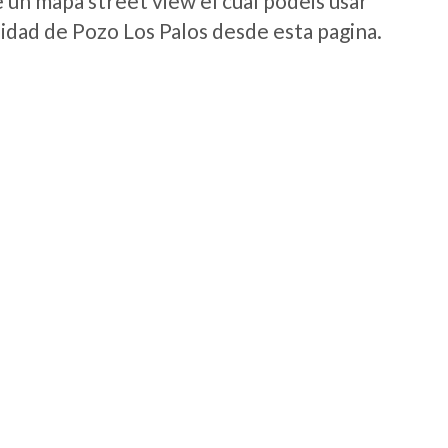
e un mapa street view el cual podeis usar
alidad de Pozo Los Palos desde esta pagina.