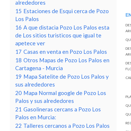
alrededores
15
Estaciones de Esqui cerca de Pozo
E
Los Palos
DE
16
A que distacia Pozo Los Palos esta
AR
de Los sitios turisticos que igual te
QU
apetece ver
DE
17
Casas en venta en Pozo Los Palos
AR
18
Otros Mapas de Pozo Los Palos en
DES
Cartagena - Murcia
FL
19
Mapa Satelite de Pozo Los Palos y
CA
sus alrededores
20
Mapa Normal google de Pozo Los
PL
Palos y sus alrededores
QU
21
Gasolineras cercans a Pozo Los
QU
Palos en Murcia:
REC
22
Talleres cercanos a Pozo Los Palos