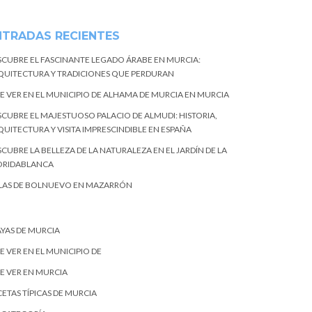
NTRADAS RECIENTES
SCUBRE EL FASCINANTE LEGADO ÁRABE EN MURCIA:
QUITECTURA Y TRADICIONES QUE PERDURAN
E VER EN EL MUNICIPIO DE ALHAMA DE MURCIA EN MURCIA
SCUBRE EL MAJESTUOSO PALACIO DE ALMUDI: HISTORIA,
QUITECTURA Y VISITA IMPRESCINDIBLE EN ESPAÑA
CUBRE LA BELLEZA DE LA NATURALEZA EN EL JARDÍN DE LA
ORIDABLANCA
LAS DE BOLNUEVO EN MAZARRÓN
AYAS DE MURCIA
E VER EN EL MUNICIPIO DE
E VER EN MURCIA
ETAS TÍPICAS DE MURCIA