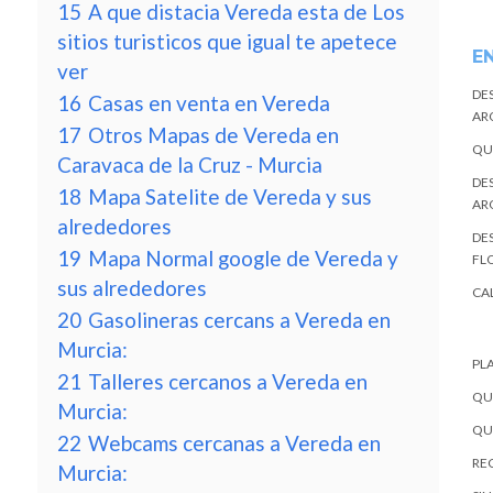
15
A que distacia Vereda esta de Los
sitios turisticos que igual te apetece
E
ver
DE
16
Casas en venta en Vereda
AR
17
Otros Mapas de Vereda en
QU
Caravaca de la Cruz - Murcia
DE
18
Mapa Satelite de Vereda y sus
AR
alrededores
DES
19
Mapa Normal google de Vereda y
FL
sus alrededores
CA
20
Gasolineras cercans a Vereda en
Murcia:
PL
21
Talleres cercanos a Vereda en
QU
Murcia:
QU
22
Webcams cercanas a Vereda en
REC
Murcia: