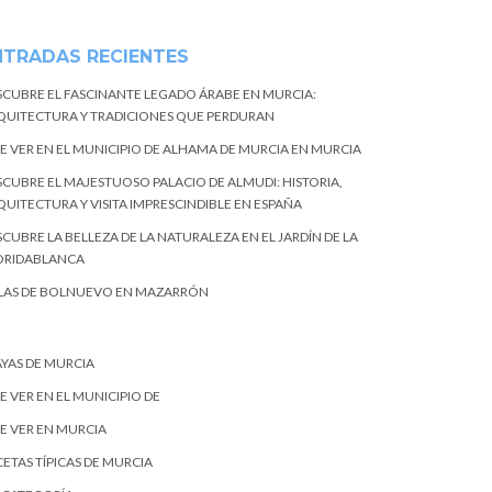
NTRADAS RECIENTES
SCUBRE EL FASCINANTE LEGADO ÁRABE EN MURCIA:
QUITECTURA Y TRADICIONES QUE PERDURAN
E VER EN EL MUNICIPIO DE ALHAMA DE MURCIA EN MURCIA
SCUBRE EL MAJESTUOSO PALACIO DE ALMUDI: HISTORIA,
QUITECTURA Y VISITA IMPRESCINDIBLE EN ESPAÑA
CUBRE LA BELLEZA DE LA NATURALEZA EN EL JARDÍN DE LA
ORIDABLANCA
LAS DE BOLNUEVO EN MAZARRÓN
AYAS DE MURCIA
E VER EN EL MUNICIPIO DE
E VER EN MURCIA
ETAS TÍPICAS DE MURCIA