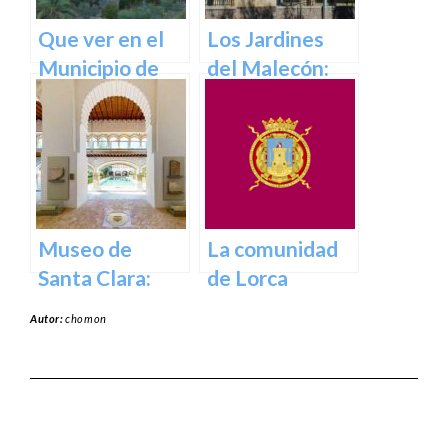
Que ver en el
Los Jardines
Municipio de
del Malecón:
Abanilla en
Un Oasis en la
Murcia en
Ciudad.
Murcia
Museo de
La comunidad
Santa Clara:
de Lorca
Tesoros del
Autor:
chomon
pasado para el
presente en
Murcia