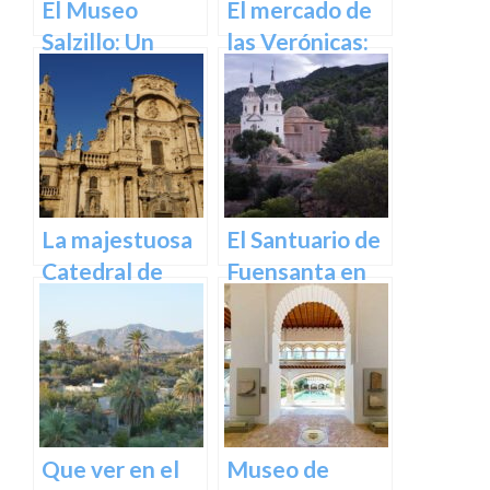
el corazón de la
El Museo
El mercado de
ciudad
Salzillo: Un
las Verónicas:
Tesoro de la
descubre el
Escultura
mercado más
Barroca en
emblemático
España en
de Murcia
Murcia
La majestuosa
El Santuario de
Catedral de
Fuensanta en
Murcia: un
Murcia: Un
tesoro
Lugar de
arquitectónico
Devoción y
y cultural
Belleza Natural
Que ver en el
Museo de