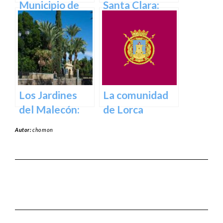
Municipio de
Santa Clara:
Abanilla en
Tesoros del
Murcia en
pasado para el
Murcia
presente en
Murcia
Los Jardines
La comunidad
del Malecón:
de Lorca
Un Oasis en la
Autor:
chomon
Ciudad.