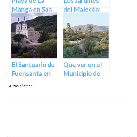
Playa de La
Los Jardines
Manga en San
del Malecón:
Javier –
Un Oasis en la
Cartagena
Ciudad.
El Santuario de
Que ver en el
Fuensanta en
Municipio de
Murcia: Un
Abanilla en
Autor:
chomon
Lugar de
Murcia en
Devoción y
Murcia
Belleza Natural