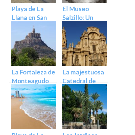
Playa de La
El Museo
Llana en San
Salzillo: Un
Pedro del
Tesoro de la
Pinatar
Escultura
Barroca en
España en
Murcia
La Fortaleza de
La majestuosa
Monteagudo
Catedral de
Murcia: un
tesoro
arquitectónico
y cultural