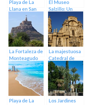
Playa de La
El Museo
Llana en San
Salzillo: Un
Pedro del
Tesoro de la
Pinatar
Escultura
Barroca en
España en
Murcia
La Fortaleza de
La majestuosa
Monteagudo
Catedral de
Murcia: un
tesoro
arquitectónico
y cultural
Playa de La
Los Jardines