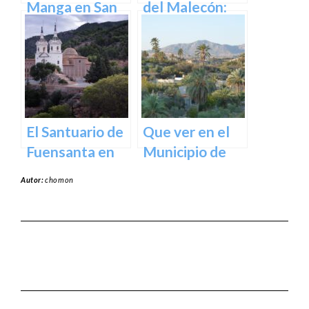
Manga en San
del Malecón:
Javier –
Un Oasis en la
Cartagena
Ciudad.
El Santuario de
Que ver en el
Fuensanta en
Municipio de
Murcia: Un
Abanilla en
Autor:
chomon
Lugar de
Murcia en
Devoción y
Murcia
Belleza Natural