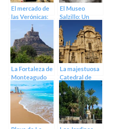
El mercado de
El Museo
las Verónicas:
Salzillo: Un
descubre el
Tesoro de la
mercado más
Escultura
emblemático
Barroca en
de Murcia
España en
Murcia
La Fortaleza de
La majestuosa
Monteagudo
Catedral de
Murcia: un
tesoro
arquitectónico
y cultural