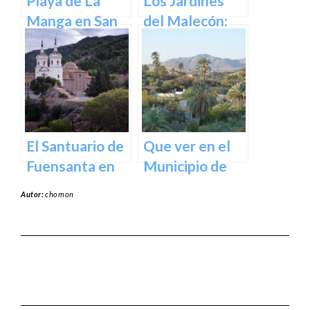
Playa de La
Los Jardines
Manga en San
del Malecón:
Javier –
Un Oasis en la
Cartagena
Ciudad.
El Santuario de
Que ver en el
Fuensanta en
Municipio de
Murcia: Un
Abanilla en
Autor:
chomon
Lugar de
Murcia en
Devoción y
Murcia
Belleza Natural