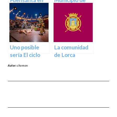
Murcia: Un
Abanilla en
Lugar de
Murcia en
Devoción y
Murcia
Belleza Natural
Uno posible
La comunidad
sería El ciclo
de Lorca
escénico del
Autor:
chomon
Teatro Romea.