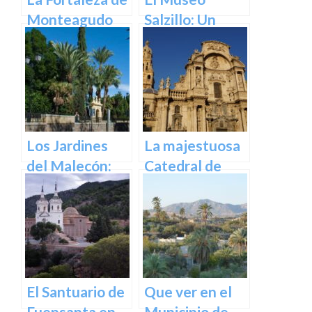
Monteagudo
Salzillo: Un
Tesoro de la
Escultura
Barroca en
España en
Murcia
Los Jardines
La majestuosa
del Malecón:
Catedral de
Un Oasis en la
Murcia: un
Ciudad.
tesoro
arquitectónico
y cultural
El Santuario de
Que ver en el
Fuensanta en
Municipio de