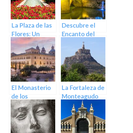
La Plaza de las
Descubre el
Flores: Un
Encanto del
Rincón de Color
Puente de los
en la Ciudad de
Peligros en
Murcia
Murcia: Un
Icono Histórico
y Cultural en el
Corazón de la
El Monasterio
La Fortaleza de
Ciudad
de los
Monteagudo
Jerónimos en
Murcia: Un
tesoro
arquitectónico