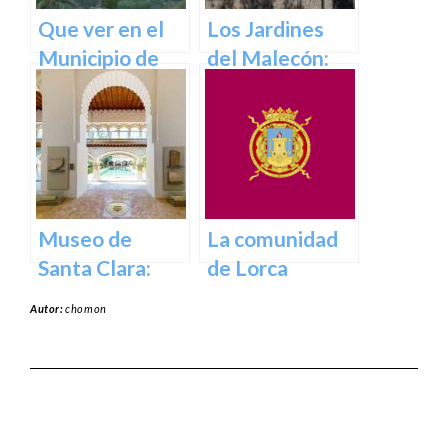
Que ver en el
Los Jardines
Municipio de
del Malecón:
Abanilla en
Un Oasis en la
Murcia en
Ciudad.
Murcia
Museo de
La comunidad
Santa Clara:
de Lorca
Tesoros del
Autor:
chomon
pasado para el
presente en
Murcia