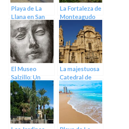
Playa de La
La Fortaleza de
Llana en San
Monteagudo
Pedro del
Pinatar
El Museo
La majestuosa
Salzillo: Un
Catedral de
Tesoro de la
Murcia: un
Escultura
tesoro
Barroca en
arquitectónico
España en
y cultural
Murcia