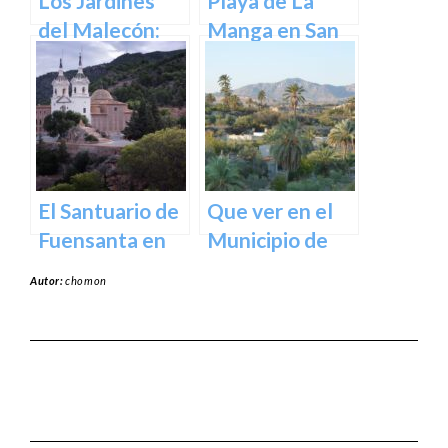
Los Jardines
Playa de La
del Malecón:
Manga en San
Un Oasis en la
Javier –
Ciudad.
Cartagena
El Santuario de
Que ver en el
Fuensanta en
Municipio de
Murcia: Un
Abanilla en
Autor:
chomon
Lugar de
Murcia en
Devoción y
Murcia
Belleza Natural