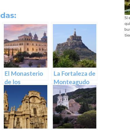
das:
Si 
qui
bu
tie
El Monasterio
La Fortaleza de
de los
Monteagudo
Jerónimos en
Murcia: Un
tesoro
arquitectónico
y espiritual en