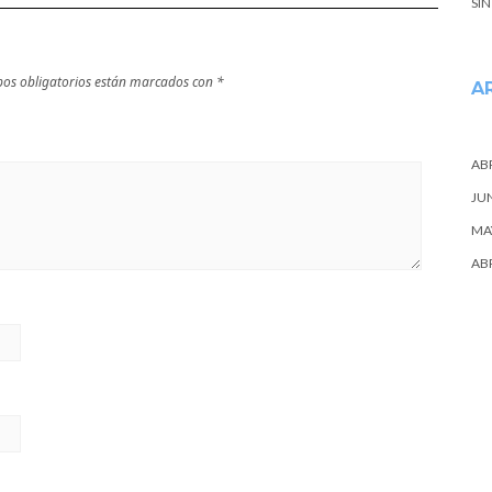
SI
os obligatorios están marcados con
*
A
ABR
JU
MA
ABR