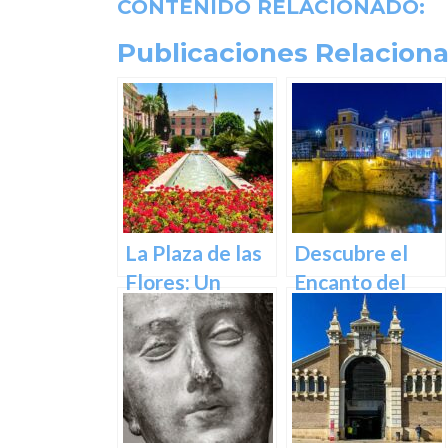
CONTENIDO RELACIONADO:
Publicaciones Relaciona
La Plaza de las
Descubre el
Flores: Un
Encanto del
Rincón de Color
Puente de los
en la Ciudad de
Peligros en
Murcia
Murcia: Un
Icono Histórico
y Cultural en el