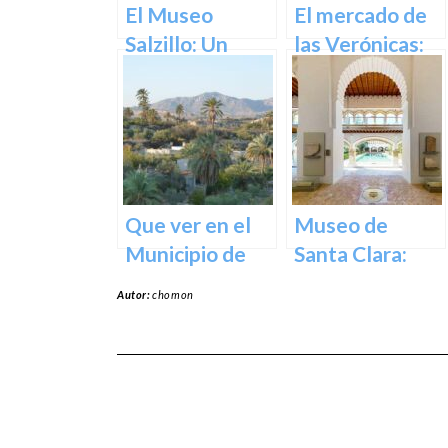
Corazón de la
El Museo
El mercado de
Ciudad
Salzillo: Un
las Verónicas:
Tesoro de la
descubre el
Escultura
mercado más
Barroca en
emblemático
España en
de Murcia
Murcia
Que ver en el
Museo de
Municipio de
Santa Clara:
Abanilla en
Tesoros del
Autor:
chomon
Murcia en
pasado para el
Murcia
presente en
Murcia