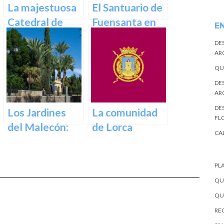
el corazón de la
La majestuosa
El Santuario de
ciudad
Catedral de
Fuensanta en
E
Murcia: un
Murcia: Un
DE
tesoro
Lugar de
AR
arquitectónico
Devoción y
QU
y cultural
Belleza Natural
DE
AR
DES
Los Jardines
La comunidad
FL
del Malecón:
de Lorca
CA
Un Oasis en la
Ciudad.
PL
QU
QU
REC