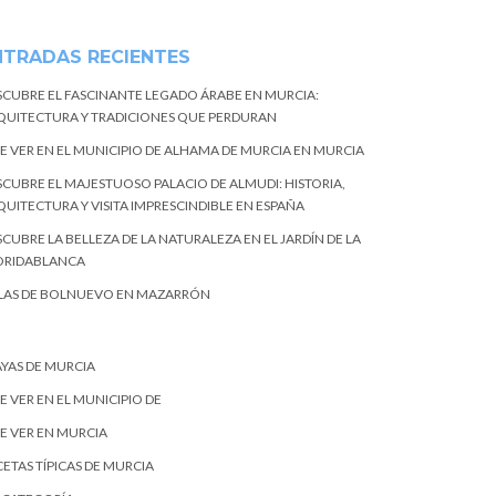
NTRADAS RECIENTES
SCUBRE EL FASCINANTE LEGADO ÁRABE EN MURCIA:
QUITECTURA Y TRADICIONES QUE PERDURAN
E VER EN EL MUNICIPIO DE ALHAMA DE MURCIA EN MURCIA
SCUBRE EL MAJESTUOSO PALACIO DE ALMUDI: HISTORIA,
QUITECTURA Y VISITA IMPRESCINDIBLE EN ESPAÑA
CUBRE LA BELLEZA DE LA NATURALEZA EN EL JARDÍN DE LA
ORIDABLANCA
LAS DE BOLNUEVO EN MAZARRÓN
AYAS DE MURCIA
E VER EN EL MUNICIPIO DE
E VER EN MURCIA
ETAS TÍPICAS DE MURCIA