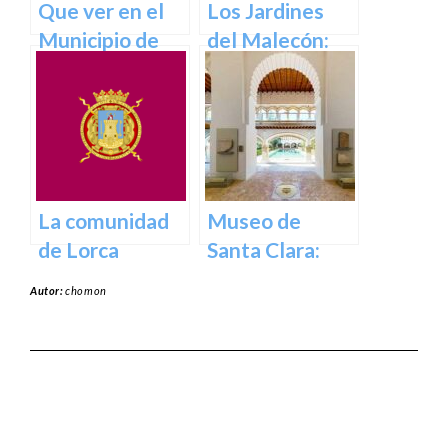
Que ver en el
Los Jardines
Municipio de
del Malecón:
Abanilla en
Un Oasis en la
Murcia en
Ciudad.
Murcia
La comunidad
Museo de
de Lorca
Santa Clara:
Tesoros del
Autor:
chomon
pasado para el
presente en
Murcia