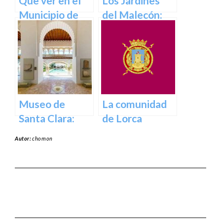
Que ver en el
Los Jardines
Municipio de
del Malecón:
Abanilla en
Un Oasis en la
Murcia en
Ciudad.
Murcia
Museo de
La comunidad
Santa Clara:
de Lorca
Tesoros del
Autor:
chomon
pasado para el
presente en
Murcia