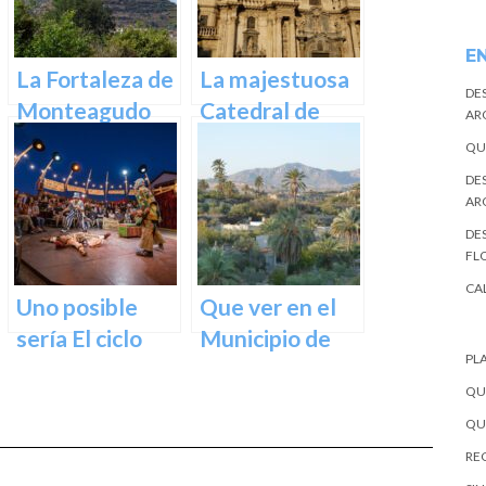
E
La Fortaleza de
La majestuosa
DE
Monteagudo
Catedral de
AR
Murcia: un
QU
tesoro
DE
arquitectónico
AR
y cultural
DES
FL
CA
Uno posible
Que ver en el
sería El ciclo
Municipio de
PL
escénico del
Abanilla en
QU
Teatro Romea.
Murcia en
QU
Murcia
REC