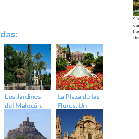
Si 
qui
bu
das:
tie
Los Jardines
La Plaza de las
del Malecón:
Flores: Un
Un Oasis en la
Rincón de Color
Ciudad.
en la Ciudad de
Murcia