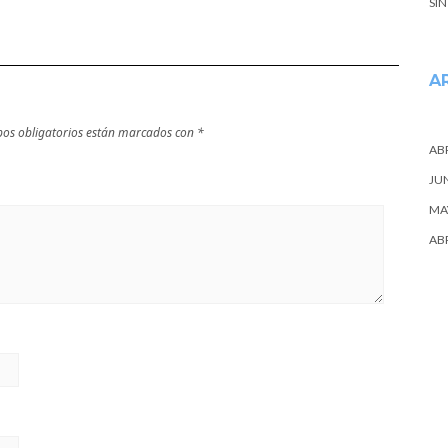
SI
A
os obligatorios están marcados con
*
ABR
JU
MA
ABR