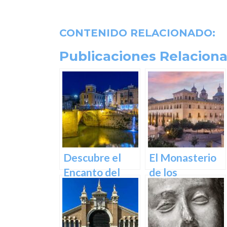
CONTENIDO RELACIONADO:
Publicaciones Relaciona
Descubre el
El Monasterio
Encanto del
de los
Puente de los
Jerónimos en
Peligros en
Murcia: Un
Murcia: Un
tesoro