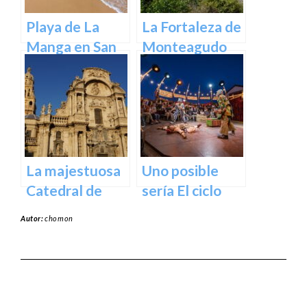
Playa de La
La Fortaleza de
Manga en San
Monteagudo
Javier –
Cartagena
La majestuosa
Uno posible
Catedral de
sería El ciclo
Murcia: un
escénico del
Autor:
chomon
tesoro
Teatro Romea.
arquitectónico
y cultural