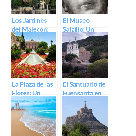
de Murcia
Los Jardines
El Museo
del Malecón:
Salzillo: Un
Un Oasis en la
Tesoro de la
Ciudad.
Escultura
Barroca en
España en
Murcia
La Plaza de las
El Santuario de
Flores: Un
Fuensanta en
Rincón de Color
Murcia: Un
en la Ciudad de
Lugar de
Murcia
Devoción y
Belleza Natural