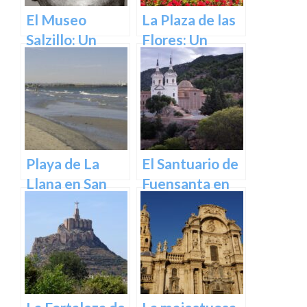
El Museo
La Plaza de las
Salzillo: Un
Flores: Un
Tesoro de la
Rincón de Color
Escultura
en la Ciudad de
Barroca en
Murcia
España en
Murcia
Playa de La
El Santuario de
Llana en San
Fuensanta en
Pedro del
Murcia: Un
Pinatar
Lugar de
Devoción y
Belleza Natural