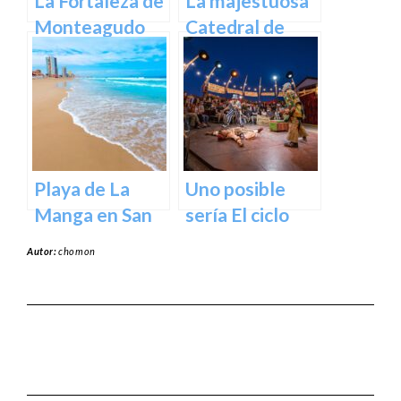
La Fortaleza de
La majestuosa
Monteagudo
Catedral de
Murcia: un
tesoro
arquitectónico
y cultural
Playa de La
Uno posible
Manga en San
sería El ciclo
Javier –
escénico del
Autor:
chomon
Cartagena
Teatro Romea.