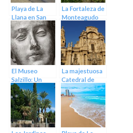
Playa de La
La Fortaleza de
Llana en San
Monteagudo
Pedro del
Pinatar
El Museo
La majestuosa
Salzillo: Un
Catedral de
Tesoro de la
Murcia: un
Escultura
tesoro
Barroca en
arquitectónico
España en
y cultural
Murcia