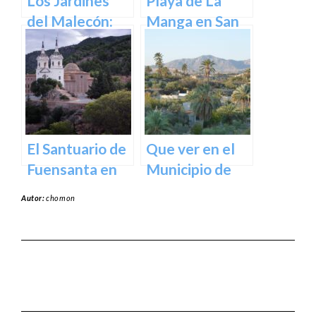
Los Jardines
Playa de La
del Malecón:
Manga en San
Un Oasis en la
Javier –
Ciudad.
Cartagena
El Santuario de
Que ver en el
Fuensanta en
Municipio de
Murcia: Un
Abanilla en
Autor:
chomon
Lugar de
Murcia en
Devoción y
Murcia
Belleza Natural