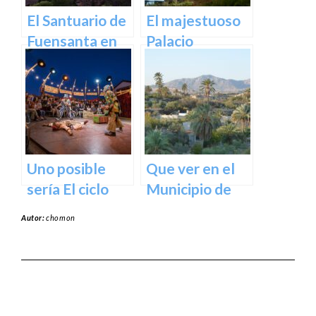
El Santuario de
El majestuoso
Fuensanta en
Palacio
Murcia: Un
Episcopal: una
Lugar de
joya
Devoción y
arquitectónica
Belleza Natural
en el corazón
de la ciudad
Uno posible
Que ver en el
sería El ciclo
Municipio de
escénico del
Abanilla en
Autor:
chomon
Teatro Romea.
Murcia en
Murcia