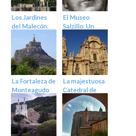
Los Jardines
El Museo
del Malecón:
Salzillo: Un
Un Oasis en la
Tesoro de la
Ciudad.
Escultura
Barroca en
España en
Murcia
La Fortaleza de
La majestuosa
Monteagudo
Catedral de
Murcia: un
tesoro
arquitectónico
y cultural