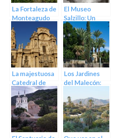
La Fortaleza de
El Museo
Monteagudo
Salzillo: Un
Tesoro de la
Escultura
Barroca en
España en
Murcia
La majestuosa
Los Jardines
Catedral de
del Malecón:
Murcia: un
Un Oasis en la
tesoro
Ciudad.
arquitectónico
y cultural