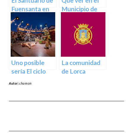
El Santuario de
Que ver en el
Fuensanta en
Municipio de
Murcia: Un
Abanilla en
Lugar de
Murcia en
Devoción y
Murcia
Belleza Natural
Uno posible
La comunidad
sería El ciclo
de Lorca
escénico del
Autor:
chomon
Teatro Romea.