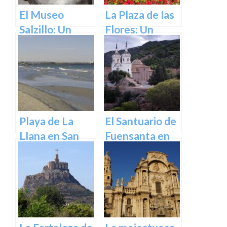
El Museo
La Plaza de las
Salzillo: Un
Flores: Un
Tesoro de la
Rincón de Color
Escultura
en la Ciudad de
Barroca en
Murcia
España en
Murcia
Playa de La
El Santuario de
Llana en San
Fuensanta en
Pedro del
Murcia: Un
Pinatar
Lugar de
Devoción y
Belleza Natural