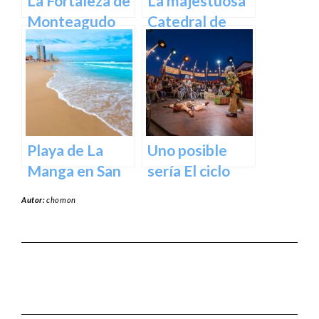
La Fortaleza de
La majestuosa
Monteagudo
Catedral de
Murcia: un
tesoro
arquitectónico
y cultural
Playa de La
Uno posible
Manga en San
sería El ciclo
Javier –
escénico del
Autor:
chomon
Cartagena
Teatro Romea.