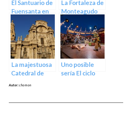
El Santuario de
La Fortaleza de
Fuensanta en
Monteagudo
Murcia: Un
Lugar de
Devoción y
Belleza Natural
La majestuosa
Uno posible
Catedral de
sería El ciclo
Murcia: un
escénico del
Autor:
chomon
tesoro
Teatro Romea.
arquitectónico
y cultural