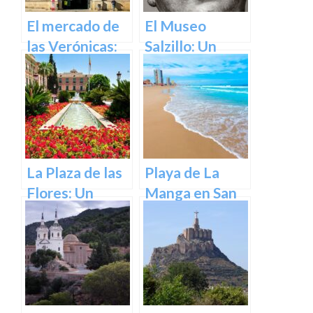
El mercado de
El Museo
las Verónicas:
Salzillo: Un
descubre el
Tesoro de la
mercado más
Escultura
emblemático
Barroca en
de Murcia
España en
Murcia
La Plaza de las
Playa de La
Flores: Un
Manga en San
Rincón de Color
Javier –
en la Ciudad de
Cartagena
Murcia