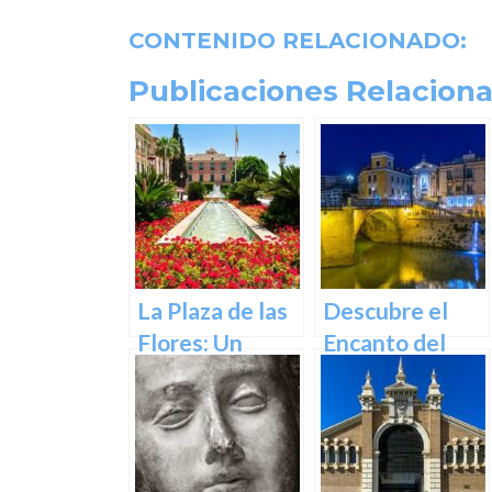
CONTENIDO RELACIONADO:
Publicaciones Relaciona
La Plaza de las
Descubre el
Flores: Un
Encanto del
Rincón de Color
Puente de los
en la Ciudad de
Peligros en
Murcia
Murcia: Un
Icono Histórico