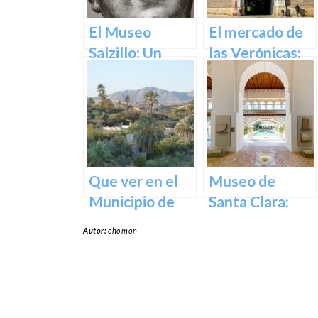
y Cultural en el
Corazón de la
El Museo
El mercado de
Ciudad
Salzillo: Un
las Verónicas:
Tesoro de la
descubre el
Escultura
mercado más
Barroca en
emblemático
España en
de Murcia
Murcia
Que ver en el
Museo de
Municipio de
Santa Clara:
Abanilla en
Tesoros del
Autor:
chomon
Murcia en
pasado para el
Murcia
presente en
Murcia