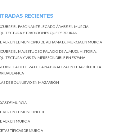
NTRADAS RECIENTES
SCUBRE EL FASCINANTE LEGADO ÁRABE EN MURCIA:
QUITECTURA Y TRADICIONES QUE PERDURAN
E VER EN EL MUNICIPIO DE ALHAMA DE MURCIA EN MURCIA
SCUBRE EL MAJESTUOSO PALACIO DE ALMUDI: HISTORIA,
QUITECTURA Y VISITA IMPRESCINDIBLE EN ESPAÑA
CUBRE LA BELLEZA DE LA NATURALEZA EN EL JARDÍN DE LA
ORIDABLANCA
LAS DE BOLNUEVO EN MAZARRÓN
AYAS DE MURCIA
E VER EN EL MUNICIPIO DE
E VER EN MURCIA
ETAS TÍPICAS DE MURCIA