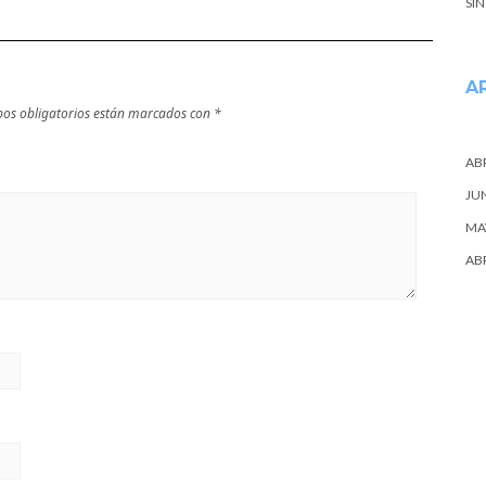
SI
A
os obligatorios están marcados con
*
ABR
JU
MA
ABR