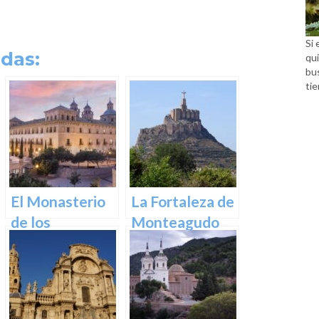
Si 
das:
qui
bu
tie
El Monasterio
La Fortaleza de
de los
Monteagudo
Jerónimos en
Murcia: Un
tesoro
arquitectónico