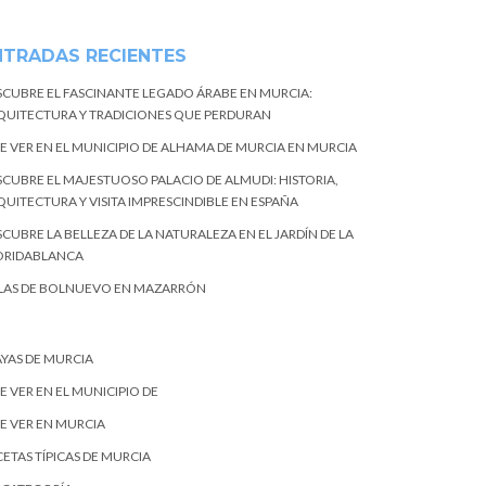
NTRADAS RECIENTES
SCUBRE EL FASCINANTE LEGADO ÁRABE EN MURCIA:
QUITECTURA Y TRADICIONES QUE PERDURAN
E VER EN EL MUNICIPIO DE ALHAMA DE MURCIA EN MURCIA
SCUBRE EL MAJESTUOSO PALACIO DE ALMUDI: HISTORIA,
QUITECTURA Y VISITA IMPRESCINDIBLE EN ESPAÑA
CUBRE LA BELLEZA DE LA NATURALEZA EN EL JARDÍN DE LA
ORIDABLANCA
LAS DE BOLNUEVO EN MAZARRÓN
AYAS DE MURCIA
E VER EN EL MUNICIPIO DE
E VER EN MURCIA
ETAS TÍPICAS DE MURCIA