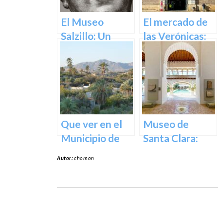
y Cultural en el
Corazón de la
El Museo
El mercado de
Ciudad
Salzillo: Un
las Verónicas:
Tesoro de la
descubre el
Escultura
mercado más
Barroca en
emblemático
España en
de Murcia
Murcia
Que ver en el
Museo de
Municipio de
Santa Clara:
Abanilla en
Tesoros del
Autor:
chomon
Murcia en
pasado para el
Murcia
presente en
Murcia