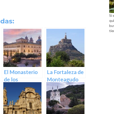
Si 
das:
qui
bu
tie
El Monasterio
La Fortaleza de
de los
Monteagudo
Jerónimos en
Murcia: Un
tesoro
arquitectónico