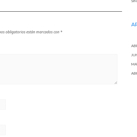
SI
A
os obligatorios están marcados con
*
ABR
JU
MA
ABR