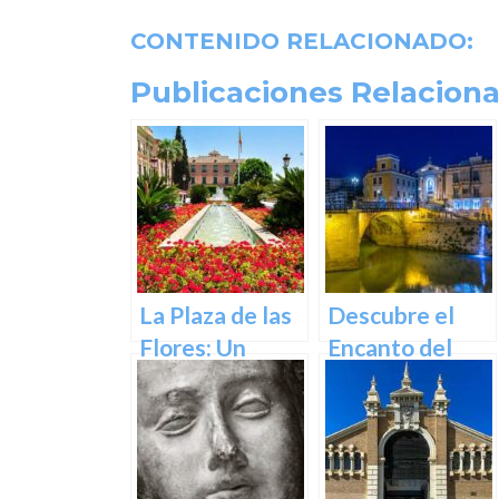
CONTENIDO RELACIONADO:
Publicaciones Relaciona
La Plaza de las
Descubre el
Flores: Un
Encanto del
Rincón de Color
Puente de los
en la Ciudad de
Peligros en
Murcia
Murcia: Un
Icono Histórico