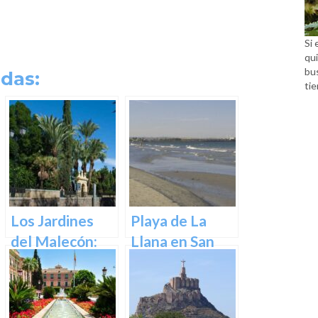
Si 
qui
bu
das:
tie
Los Jardines
Playa de La
del Malecón:
Llana en San
Un Oasis en la
Pedro del
Ciudad.
Pinatar