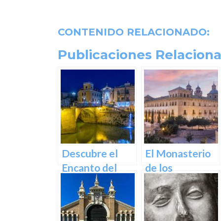
CONTENIDO RELACIONADO:
Publicaciones Relaciona
Descubre el
El Monasterio
Encanto del
de los
Puente de los
Jerónimos en
Peligros en
Murcia: Un
Murcia: Un
tesoro