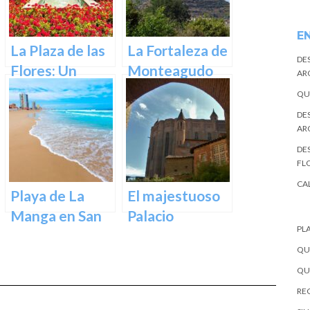
E
La Plaza de las
La Fortaleza de
DE
Flores: Un
Monteagudo
AR
Rincón de Color
QU
en la Ciudad de
DE
Murcia
AR
DES
FL
CA
Playa de La
El majestuoso
Manga en San
Palacio
PL
Javier –
Episcopal: una
QU
Cartagena
joya
QU
arquitectónica
REC
en el corazón