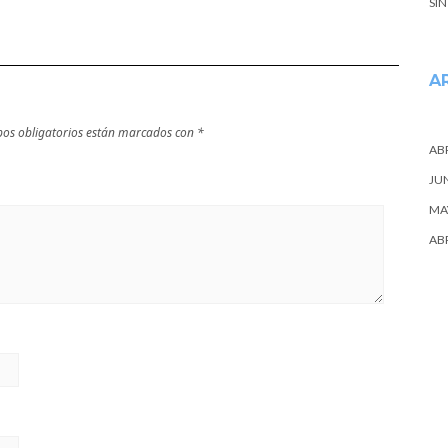
SI
de la ciudad
A
os obligatorios están marcados con
*
ABR
JU
MA
ABR