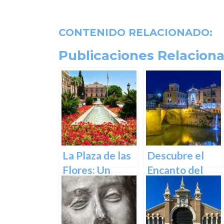
CONTENIDO RELACIONADO:
Publicaciones Relaciona
La Plaza de las
Descubre el
Flores: Un
Encanto del
Rincón de Color
Puente de los
en la Ciudad de
Peligros en
Murcia
Murcia: Un