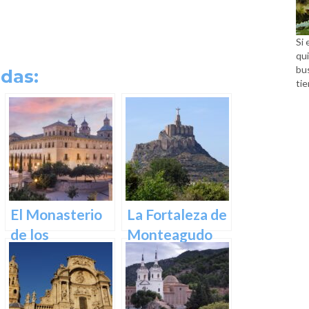
Si 
qui
bu
das:
tie
El Monasterio
La Fortaleza de
de los
Monteagudo
Jerónimos en
Murcia: Un
tesoro