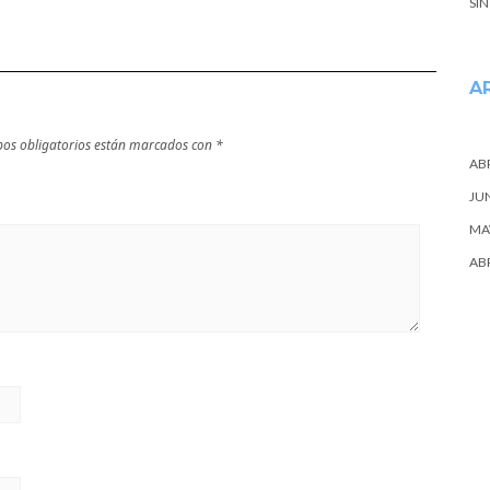
SI
A
os obligatorios están marcados con
*
ABR
JU
MA
ABR