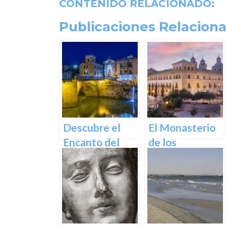
CONTENIDO RELACIONADO:
Publicaciones Relaciona
Descubre el
El Monasterio
Encanto del
de los
Puente de los
Jerónimos en
Peligros en
Murcia: Un
Murcia: Un
tesoro
Icono Histórico
arquitectónico
y Cultural en el
y espiritual en