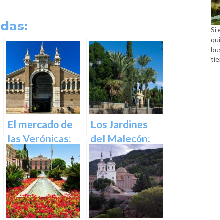
das:
Si 
qui
bu
tie
El mercado de
Los Jardines
las Verónicas:
del Malecón:
descubre el
Un Oasis en la
mercado más
Ciudad.
emblemático
de Murcia