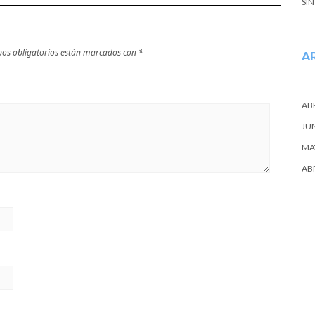
SI
os obligatorios están marcados con
*
A
ABR
JU
MA
ABR