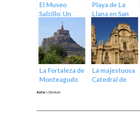
Corazón de la
el corazón de la
El Museo
Playa de La
Ciudad
ciudad
Salzillo: Un
Llana en San
Tesoro de la
Pedro del
Escultura
Pinatar
Barroca en
España en
Murcia
La Fortaleza de
La majestuosa
Monteagudo
Catedral de
Murcia: un
Autor:
chomon
tesoro
arquitectónico
y cultural