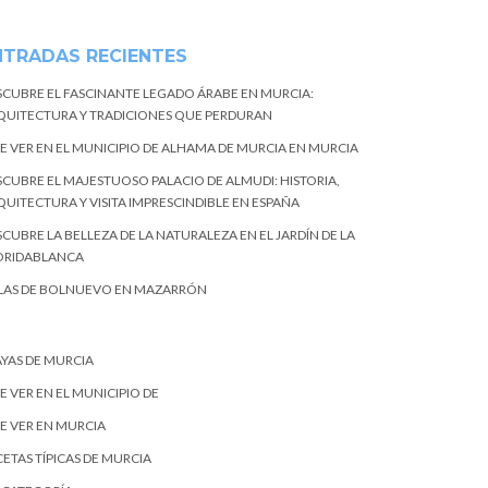
NTRADAS RECIENTES
SCUBRE EL FASCINANTE LEGADO ÁRABE EN MURCIA:
QUITECTURA Y TRADICIONES QUE PERDURAN
E VER EN EL MUNICIPIO DE ALHAMA DE MURCIA EN MURCIA
SCUBRE EL MAJESTUOSO PALACIO DE ALMUDI: HISTORIA,
QUITECTURA Y VISITA IMPRESCINDIBLE EN ESPAÑA
CUBRE LA BELLEZA DE LA NATURALEZA EN EL JARDÍN DE LA
ORIDABLANCA
LAS DE BOLNUEVO EN MAZARRÓN
AYAS DE MURCIA
E VER EN EL MUNICIPIO DE
E VER EN MURCIA
ETAS TÍPICAS DE MURCIA