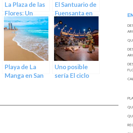
La Plaza de las
El Santuario de
Flores: Un
Fuensanta en
E
Rincón de Color
Murcia: Un
DE
en la Ciudad de
Lugar de
AR
Murcia
Devoción y
QU
Belleza Natural
DE
AR
DES
Playa de La
Uno posible
FL
Manga en San
sería El ciclo
CA
Javier –
escénico del
Cartagena
Teatro Romea.
PL
QU
QU
REC