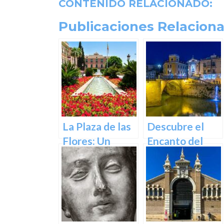
CONTENIDO RELACIONADO:
Publicaciones Relaciona
La Plaza de las
Descubre el
Flores: Un
Encanto del
Rincón de Color
Puente de los
en la Ciudad de
Peligros en
Murcia
Murcia: Un
Icono Histórico
y Cultural en el