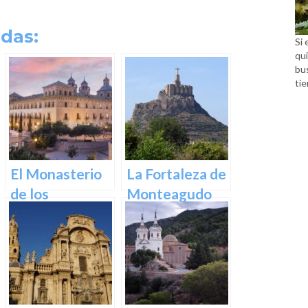
das:
Si 
qui
bu
tie
El Monasterio
La Fortaleza de
de los
Monteagudo
Jerónimos en
Murcia: Un
tesoro
arquitectónico
y espiritual en