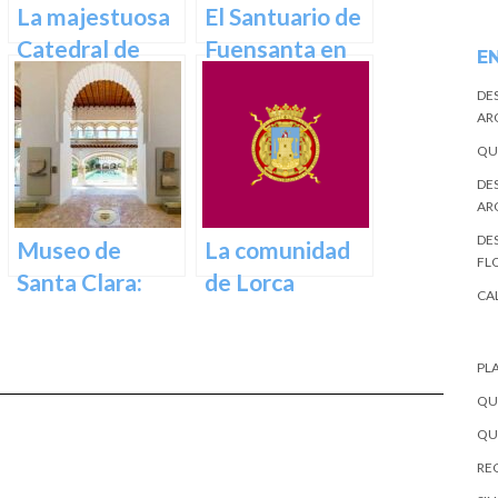
el corazón de la
La majestuosa
El Santuario de
ciudad
Catedral de
Fuensanta en
E
Murcia: un
Murcia: Un
DE
tesoro
Lugar de
AR
arquitectónico
Devoción y
QU
y cultural
Belleza Natural
DE
AR
DES
Museo de
La comunidad
FL
Santa Clara:
de Lorca
CA
Tesoros del
pasado para el
PL
presente en
QU
Murcia
QU
REC