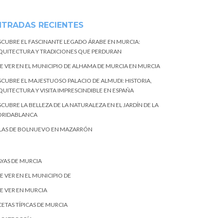
NTRADAS RECIENTES
SCUBRE EL FASCINANTE LEGADO ÁRABE EN MURCIA:
QUITECTURA Y TRADICIONES QUE PERDURAN
E VER EN EL MUNICIPIO DE ALHAMA DE MURCIA EN MURCIA
SCUBRE EL MAJESTUOSO PALACIO DE ALMUDI: HISTORIA,
QUITECTURA Y VISITA IMPRESCINDIBLE EN ESPAÑA
CUBRE LA BELLEZA DE LA NATURALEZA EN EL JARDÍN DE LA
ORIDABLANCA
LAS DE BOLNUEVO EN MAZARRÓN
AYAS DE MURCIA
E VER EN EL MUNICIPIO DE
E VER EN MURCIA
ETAS TÍPICAS DE MURCIA