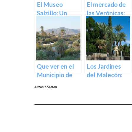
Corazón de la
El Museo
El mercado de
Ciudad
Salzillo: Un
las Verónicas:
Tesoro de la
descubre el
Escultura
mercado más
Barroca en
emblemático
España en
de Murcia
Murcia
Que ver en el
Los Jardines
Municipio de
del Malecón:
Abanilla en
Un Oasis en la
Autor:
chomon
Murcia en
Ciudad.
Murcia