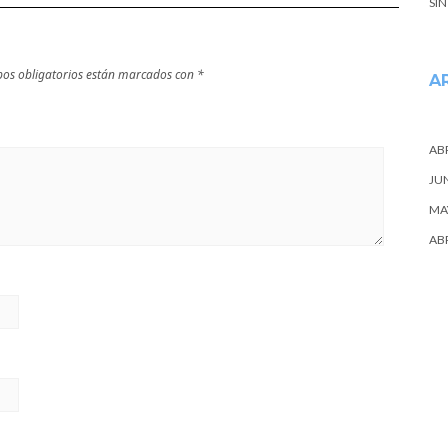
SI
os obligatorios están marcados con
*
A
ABR
JU
MA
ABR