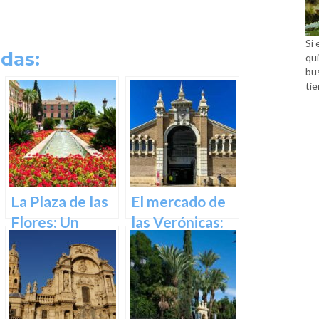
Si 
das:
qui
bu
tie
La Plaza de las
El mercado de
Flores: Un
las Verónicas:
Rincón de Color
descubre el
en la Ciudad de
mercado más
Murcia
emblemático
de Murcia