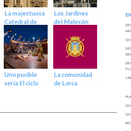
La majestuosa
Los Jardines
E
Catedral de
del Malecón:
DE
Murcia: un
Un Oasis en la
AR
tesoro
Ciudad.
QU
arquitectónico
DE
y cultural
AR
DES
FL
Uno posible
La comunidad
CA
sería El ciclo
de Lorca
escénico del
PL
Teatro Romea.
QU
QU
REC