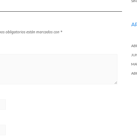
SI
A
os obligatorios están marcados con
*
ABR
JU
MA
ABR