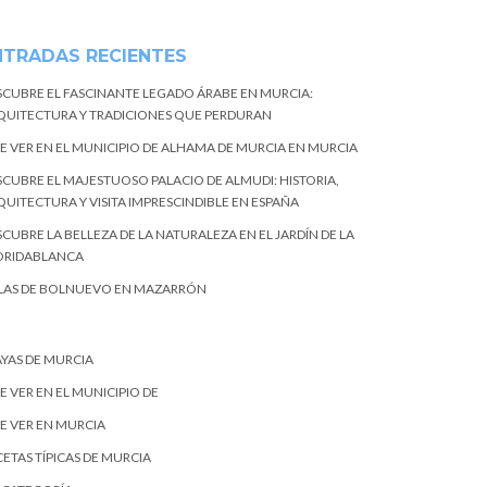
NTRADAS RECIENTES
SCUBRE EL FASCINANTE LEGADO ÁRABE EN MURCIA:
QUITECTURA Y TRADICIONES QUE PERDURAN
E VER EN EL MUNICIPIO DE ALHAMA DE MURCIA EN MURCIA
SCUBRE EL MAJESTUOSO PALACIO DE ALMUDI: HISTORIA,
QUITECTURA Y VISITA IMPRESCINDIBLE EN ESPAÑA
CUBRE LA BELLEZA DE LA NATURALEZA EN EL JARDÍN DE LA
ORIDABLANCA
LAS DE BOLNUEVO EN MAZARRÓN
AYAS DE MURCIA
E VER EN EL MUNICIPIO DE
E VER EN MURCIA
ETAS TÍPICAS DE MURCIA