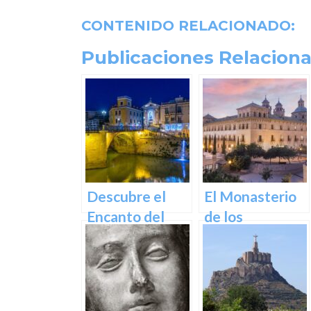
CONTENIDO RELACIONADO:
Publicaciones Relaciona
Descubre el
El Monasterio
Encanto del
de los
Puente de los
Jerónimos en
Peligros en
Murcia: Un
Murcia: Un
tesoro
Icono Histórico
arquitectónico