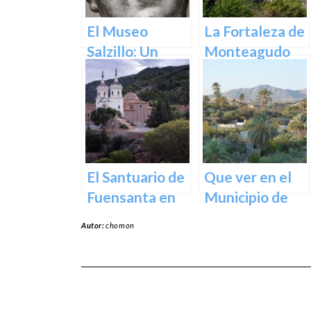
y Cultural en el
y espiritual en
Corazón de la
el corazón de la
El Museo
La Fortaleza de
Ciudad
ciudad
Salzillo: Un
Monteagudo
Tesoro de la
Escultura
Barroca en
España en
Murcia
El Santuario de
Que ver en el
Fuensanta en
Municipio de
Murcia: Un
Abanilla en
Autor:
chomon
Lugar de
Murcia en
Devoción y
Murcia
Belleza Natural