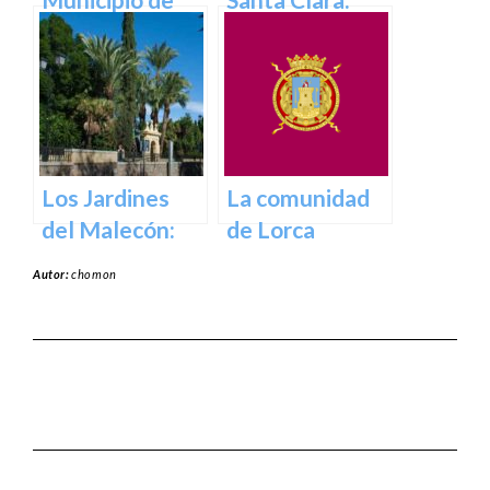
Abanilla en
Tesoros del
Murcia en
pasado para el
Murcia
presente en
Murcia
Los Jardines
La comunidad
del Malecón:
de Lorca
Un Oasis en la
Autor:
chomon
Ciudad.