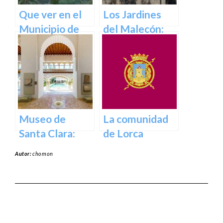
Que ver en el
Los Jardines
Municipio de
del Malecón:
Abanilla en
Un Oasis en la
Murcia en
Ciudad.
Murcia
Museo de
La comunidad
Santa Clara:
de Lorca
Tesoros del
Autor:
chomon
pasado para el
presente en
Murcia