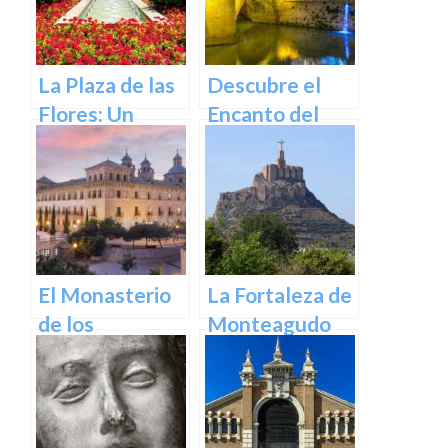
La Plaza de las
Descubre el
Flores: Un
Encanto del
Rincón de Color
Puente de los
en la Ciudad de
Peligros en
Murcia
Murcia: Un
Icono Histórico
y Cultural en el
Corazón de la
El Monasterio
La Fortaleza de
Ciudad
de los
Monteagudo
Jerónimos en
Murcia: Un
tesoro
arquitectónico