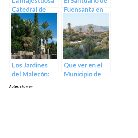
La majestuosa
El Santuario de
Catedral de
Fuensanta en
Murcia: un
Murcia: Un
tesoro
Lugar de
arquitectónico
Devoción y
y cultural
Belleza Natural
Los Jardines
Que ver en el
del Malecón:
Municipio de
Un Oasis en la
Abanilla en
Autor:
chomon
Ciudad.
Murcia en
Murcia