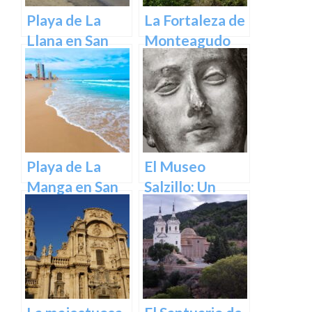
Playa de La
La Fortaleza de
Llana en San
Monteagudo
Pedro del
Pinatar
Playa de La
El Museo
Manga en San
Salzillo: Un
Javier –
Tesoro de la
Cartagena
Escultura
Barroca en
España en
Murcia