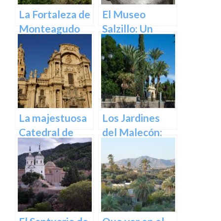
La Fortaleza de
El Museo
Monteagudo
Salzillo: Un
Tesoro de la
Escultura
Barroca en
España en
Murcia
La majestuosa
Los Jardines
Catedral de
del Malecón:
Murcia: un
Un Oasis en la
tesoro
Ciudad.
arquitectónico
y cultural