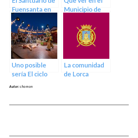
El Santuario de
Que ver en el
Fuensanta en
Municipio de
Murcia: Un
Abanilla en
Lugar de
Murcia en
Devoción y
Murcia
Belleza Natural
Uno posible
La comunidad
sería El ciclo
de Lorca
escénico del
Autor:
chomon
Teatro Romea.