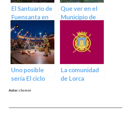
El Santuario de
Que ver en el
Fuensanta en
Municipio de
Murcia: Un
Abanilla en
Lugar de
Murcia en
Devoción y
Murcia
Belleza Natural
Uno posible
La comunidad
sería El ciclo
de Lorca
escénico del
Autor:
chomon
Teatro Romea.