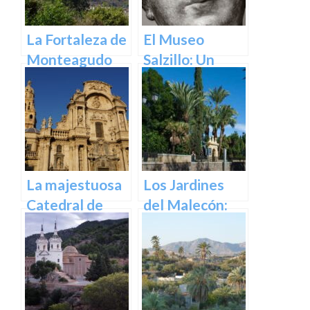
La Fortaleza de
El Museo
Monteagudo
Salzillo: Un
Tesoro de la
Escultura
Barroca en
España en
Murcia
La majestuosa
Los Jardines
Catedral de
del Malecón:
Murcia: un
Un Oasis en la
tesoro
Ciudad.
arquitectónico
y cultural