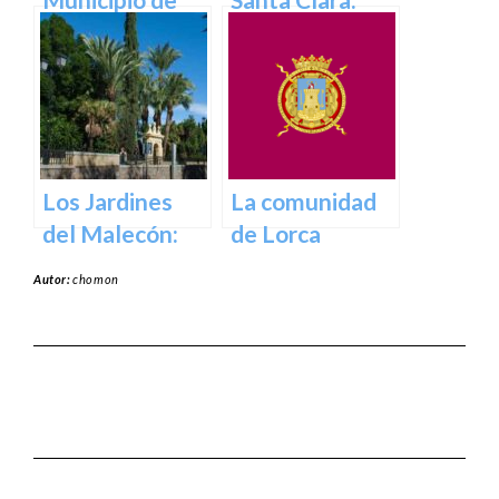
Abanilla en
Tesoros del
Murcia en
pasado para el
Murcia
presente en
Murcia
Los Jardines
La comunidad
del Malecón:
de Lorca
Un Oasis en la
Autor:
chomon
Ciudad.