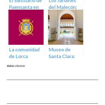
El Santuario de
Los Jardines
Fuensanta en
del Malecón:
Murcia: Un
Un Oasis en la
Lugar de
Ciudad.
Devoción y
Belleza Natural
La comunidad
Museo de
de Lorca
Santa Clara:
Tesoros del
Autor:
chomon
pasado para el
presente en
Murcia