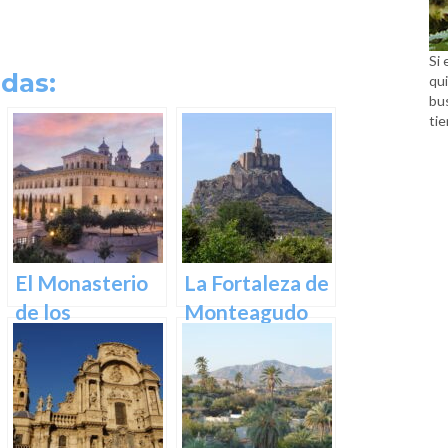
Si 
das:
qui
bu
tie
El Monasterio
La Fortaleza de
de los
Monteagudo
Jerónimos en
Murcia: Un
tesoro
arquitectónico