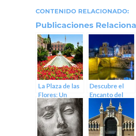
CONTENIDO RELACIONADO:
Publicaciones Relaciona
La Plaza de las
Descubre el
Flores: Un
Encanto del
Rincón de Color
Puente de los
en la Ciudad de
Peligros en
Murcia
Murcia: Un
Icono Histórico