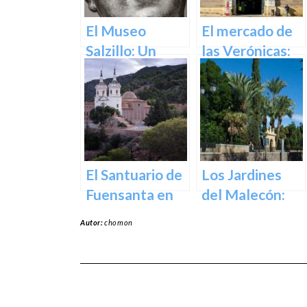
y Cultural en el
Corazón de la
El Museo
El mercado de
Ciudad
Salzillo: Un
las Verónicas:
Tesoro de la
descubre el
Escultura
mercado más
Barroca en
emblemático
España en
de Murcia
Murcia
El Santuario de
Los Jardines
Fuensanta en
del Malecón:
Murcia: Un
Un Oasis en la
Autor:
chomon
Lugar de
Ciudad.
Devoción y
Belleza Natural