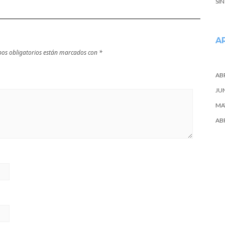
SI
A
os obligatorios están marcados con
*
ABR
JU
MA
ABR