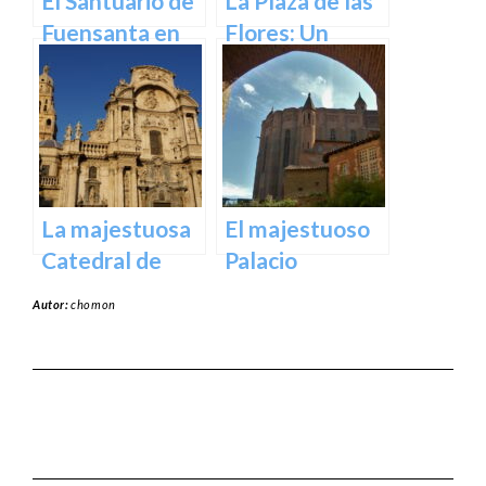
El Santuario de
La Plaza de las
Fuensanta en
Flores: Un
Murcia: Un
Rincón de Color
Lugar de
en la Ciudad de
Devoción y
Murcia
Belleza Natural
La majestuosa
El majestuoso
Catedral de
Palacio
Murcia: un
Episcopal: una
Autor:
chomon
tesoro
joya
arquitectónico
arquitectónica
y cultural
en el corazón
de la ciudad