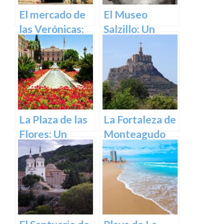
El mercado de
El Museo
las Verónicas:
Salzillo: Un
descubre el
Tesoro de la
mercado más
Escultura
emblemático
Barroca en
de Murcia
España en
Murcia
La Plaza de las
La Fortaleza de
Flores: Un
Monteagudo
Rincón de Color
en la Ciudad de
Murcia