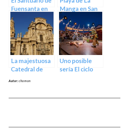
El Santuario de
Playa de La
Fuensanta en
Manga en San
Murcia: Un
Javier –
Lugar de
Cartagena
Devoción y
Belleza Natural
La majestuosa
Uno posible
Catedral de
sería El ciclo
Murcia: un
escénico del
Autor:
chomon
tesoro
Teatro Romea.
arquitectónico
y cultural