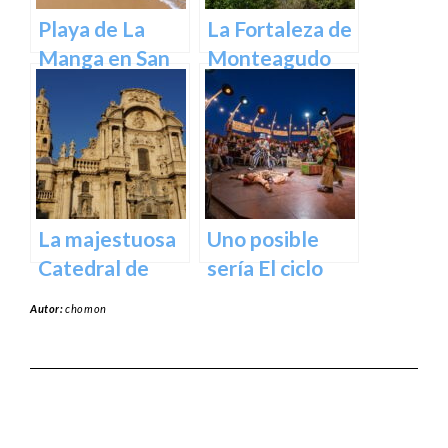
Playa de La
La Fortaleza de
Manga en San
Monteagudo
Javier –
Cartagena
La majestuosa
Uno posible
Catedral de
sería El ciclo
Murcia: un
escénico del
Autor:
chomon
tesoro
Teatro Romea.
arquitectónico
y cultural