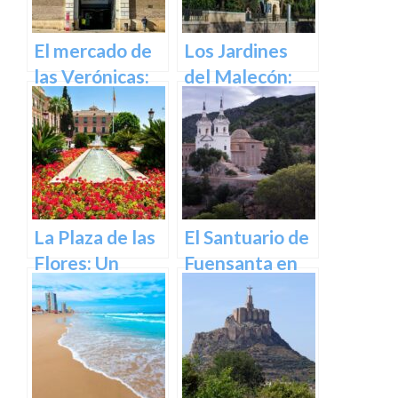
Murcia
El mercado de
Los Jardines
las Verónicas:
del Malecón:
descubre el
Un Oasis en la
mercado más
Ciudad.
emblemático
de Murcia
La Plaza de las
El Santuario de
Flores: Un
Fuensanta en
Rincón de Color
Murcia: Un
en la Ciudad de
Lugar de
Murcia
Devoción y
Belleza Natural