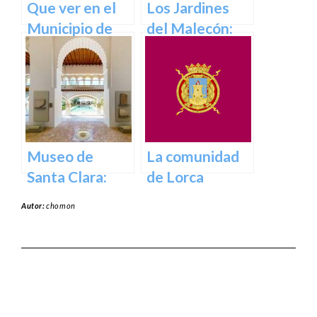
Que ver en el
Los Jardines
Municipio de
del Malecón:
Abanilla en
Un Oasis en la
Murcia en
Ciudad.
Murcia
Museo de
La comunidad
Santa Clara:
de Lorca
Tesoros del
Autor:
chomon
pasado para el
presente en
Murcia