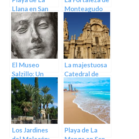
Llana en San
Monteagudo
Pedro del
Pinatar
El Museo
La majestuosa
Salzillo: Un
Catedral de
Tesoro de la
Murcia: un
Escultura
tesoro
Barroca en
arquitectónico
España en
y cultural
Murcia
Los Jardines
Playa de La
del Malecón:
Manga en San