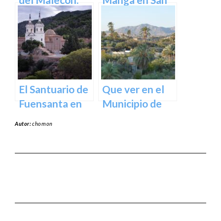
Un Oasis en la
Javier –
Ciudad.
Cartagena
El Santuario de
Que ver en el
Fuensanta en
Municipio de
Murcia: Un
Abanilla en
Autor:
chomon
Lugar de
Murcia en
Devoción y
Murcia
Belleza Natural