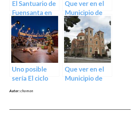
El Santuario de
Que ver en el
Fuensanta en
Municipio de
Murcia: Un
Abanilla en
Lugar de
Murcia en
Devoción y
Murcia
Belleza Natural
Uno posible
Que ver en el
sería El ciclo
Municipio de
escénico del
Abarán en
Autor:
chomon
Teatro Romea.
Murcia