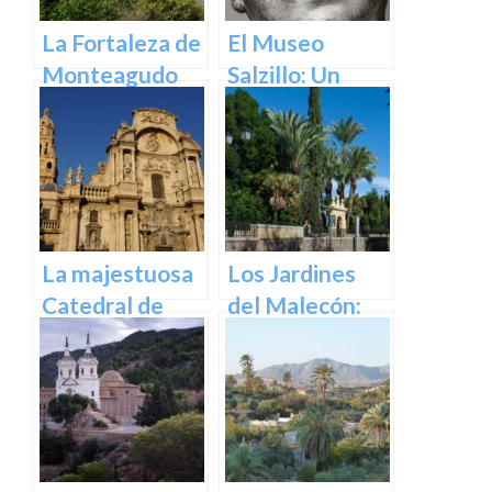
La Fortaleza de
El Museo
Monteagudo
Salzillo: Un
Tesoro de la
Escultura
Barroca en
España en
Murcia
La majestuosa
Los Jardines
Catedral de
del Malecón:
Murcia: un
Un Oasis en la
tesoro
Ciudad.
arquitectónico
y cultural