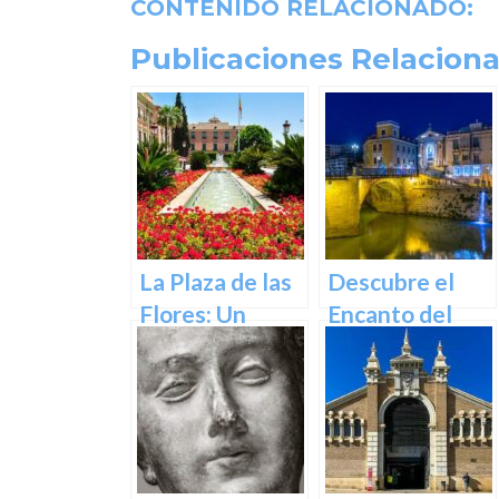
CONTENIDO RELACIONADO:
Publicaciones Relaciona
La Plaza de las
Descubre el
Flores: Un
Encanto del
Rincón de Color
Puente de los
en la Ciudad de
Peligros en
Murcia
Murcia: Un
Icono Histórico
y Cultural en el