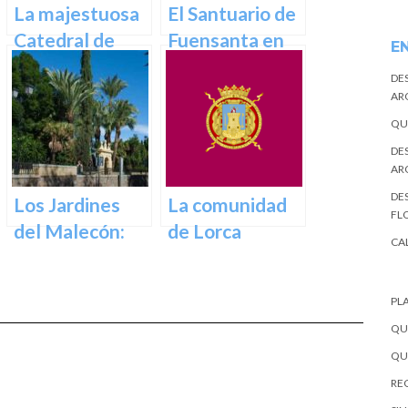
el corazón de la
La majestuosa
El Santuario de
ciudad
Catedral de
Fuensanta en
E
Murcia: un
Murcia: Un
DE
tesoro
Lugar de
AR
arquitectónico
Devoción y
QU
y cultural
Belleza Natural
DE
AR
DES
Los Jardines
La comunidad
FL
del Malecón:
de Lorca
CA
Un Oasis en la
Ciudad.
PL
QU
QU
REC