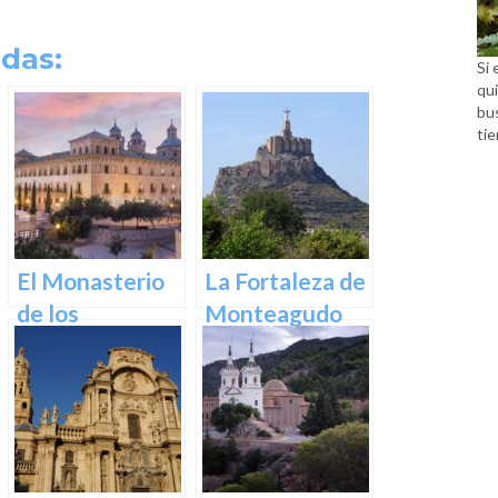
das:
Si 
qui
bu
tie
El Monasterio
La Fortaleza de
de los
Monteagudo
Jerónimos en
Murcia: Un
tesoro
arquitectónico
y espiritual en