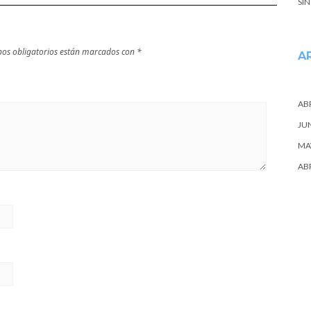
SI
os obligatorios están marcados con
*
A
ABR
JU
MA
ABR