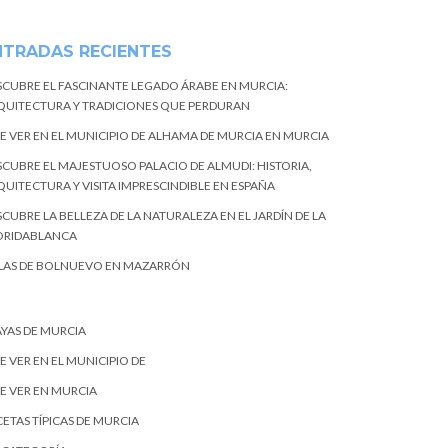
NTRADAS RECIENTES
SCUBRE EL FASCINANTE LEGADO ÁRABE EN MURCIA:
QUITECTURA Y TRADICIONES QUE PERDURAN
E VER EN EL MUNICIPIO DE ALHAMA DE MURCIA EN MURCIA
SCUBRE EL MAJESTUOSO PALACIO DE ALMUDI: HISTORIA,
QUITECTURA Y VISITA IMPRESCINDIBLE EN ESPAÑA
CUBRE LA BELLEZA DE LA NATURALEZA EN EL JARDÍN DE LA
ORIDABLANCA
LAS DE BOLNUEVO EN MAZARRÓN
AYAS DE MURCIA
E VER EN EL MUNICIPIO DE
E VER EN MURCIA
ETAS TÍPICAS DE MURCIA