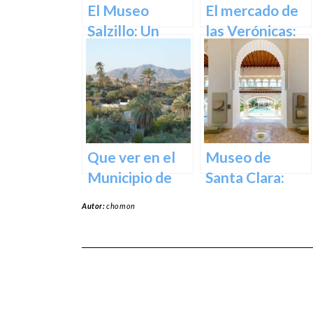
Corazón de la
El Museo
El mercado de
Ciudad
Salzillo: Un
las Verónicas:
Tesoro de la
descubre el
Escultura
mercado más
Barroca en
emblemático
España en
de Murcia
Murcia
Que ver en el
Museo de
Municipio de
Santa Clara:
Abanilla en
Tesoros del
Autor:
chomon
Murcia en
pasado para el
Murcia
presente en
Murcia