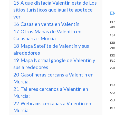
15
A que distacia Valentín esta de Los
sitios turisticos que igual te apetece
E
ver
DE
16
Casas en venta en Valentín
AR
17
Otros Mapas de Valentín en
QU
Calasparra - Murcia
DE
18
Mapa Satelite de Valentín y sus
AR
alrededores
DES
19
Mapa Normal google de Valentín y
FL
sus alrededores
CA
20
Gasolineras cercans a Valentín en
Murcia:
PL
21
Talleres cercanos a Valentín en
QU
Murcia:
QU
22
Webcams cercanas a Valentín en
REC
Murcia: