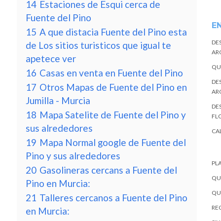
14
Estaciones de Esqui cerca de
Fuente del Pino
E
15
A que distacia Fuente del Pino esta
DE
de Los sitios turisticos que igual te
AR
apetece ver
QU
16
Casas en venta en Fuente del Pino
DE
17
Otros Mapas de Fuente del Pino en
AR
Jumilla - Murcia
DES
18
Mapa Satelite de Fuente del Pino y
FL
sus alrededores
CA
19
Mapa Normal google de Fuente del
Pino y sus alrededores
PL
20
Gasolineras cercans a Fuente del
QU
Pino en Murcia:
QU
21
Talleres cercanos a Fuente del Pino
REC
en Murcia: